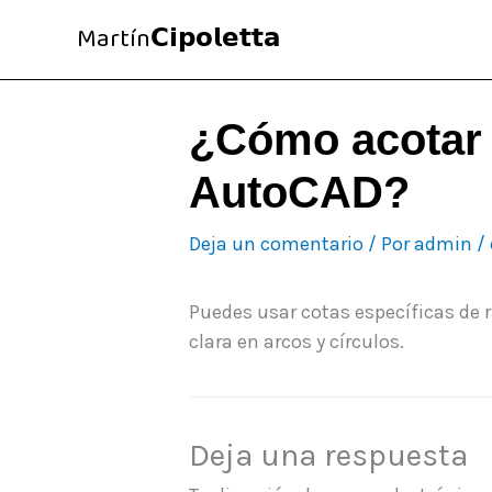
Ir
Martín𝗖𝗶𝗽𝗼𝗹𝗲𝘁𝘁𝗮
al
contenido
¿Cómo acotar 
AutoCAD?
Deja un comentario
/ Por
admin
/
Puedes usar cotas específicas de 
clara en arcos y círculos.
Deja una respuesta