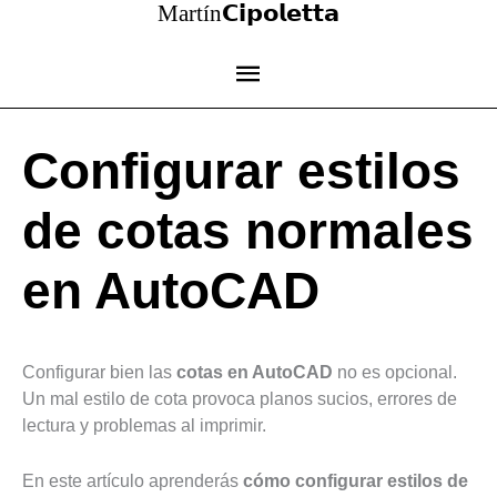
Martín𝗖𝗶𝗽𝗼𝗹𝗲𝘁𝘁𝗮
Ir
al
Menú
contenido
principal
Configurar estilos
de cotas normales
en AutoCAD
Configurar bien las
cotas en AutoCAD
no es opcional.
Un mal estilo de cota provoca planos sucios, errores de
lectura y problemas al imprimir.
En este artículo aprenderás
cómo configurar estilos de