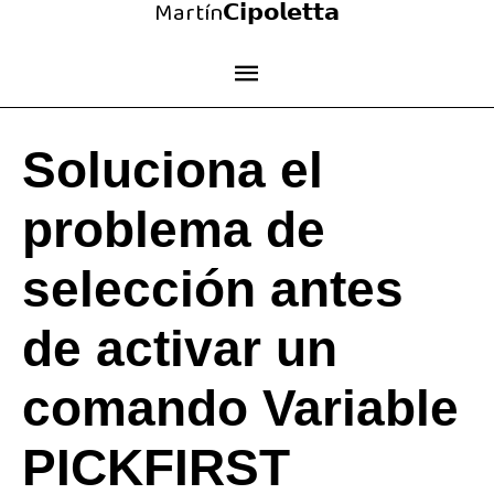
Martín𝗖𝗶𝗽𝗼𝗹𝗲𝘁𝘁𝗮
Ir
al
Menú
contenido
principal
Soluciona el
problema de
selección antes
de activar un
comando Variable
PICKFIRST