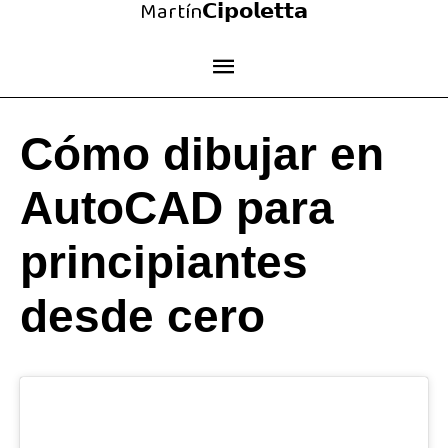
Martín𝗖𝗶𝗽𝗼𝗹𝗲𝘁𝘁𝗮
Ir
al
Menú
contenido
principal
Cómo dibujar en
AutoCAD para
principiantes
desde cero